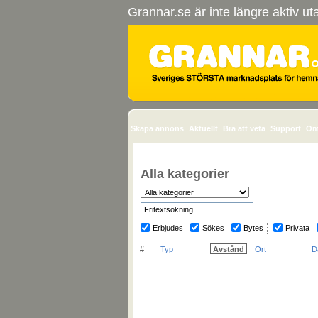
Grannar.se är inte längre aktiv u
Skapa annons
Aktuellt
Bra att veta
Support
Om
Alla kategorier
Erbjudes
Sökes
Bytes
Privata
#
Typ
Avstånd
Ort
D