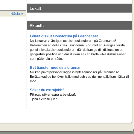
Lokalt
Nästa
Aktuellt
Lokalt diskussionsforum på Grannar.se!
Nu lanserar vi äntligen ett diskussionsforum på Grannar.se!
Välkommen att delta i diskussionerna. Forumet är Sveriges första
genuint lokala diskussionsforum där du kan ge din diskussion en
geografisk position och där du kan se i en karta vilka diskussioner
som gäller ditt område.
Byt tjänster med dina grannar
Nu kan privatpersoner lägga in bytesannonser på Grannar.se.
Berätta vad du behöver hjälp med och vad du i gengäld kan hjälpa till
med.
Söker du extrajobb?
Företag söker extra arbetskraft!
Tjäna extra till julen!