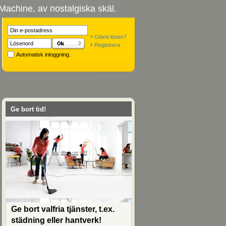
Machine, av nostalgiska skäl.
›
Glömt lösen?
›
Registrera
Automatisk inloggning.
Ge bort tid!
Ge bort valfria tjänster, t.ex.
städning eller hantverk!