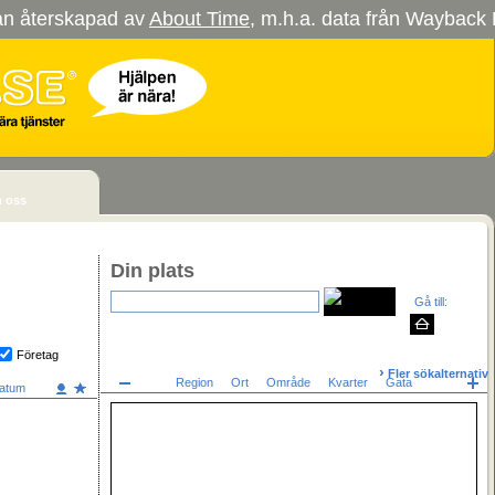
tan återskapad av
About Time
, m.h.a. data från Wayback 
 oss
Din plats
Gå till:
Företag
›
Fler sökalternativ
Region
Ort
Område
Kvarter
Gata
atum