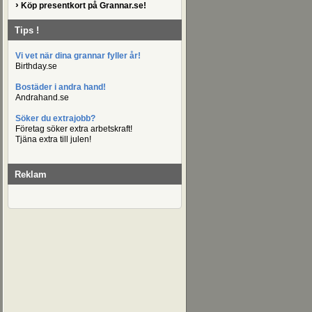
›
Köp presentkort på Grannar.se!
Tips !
Vi vet när dina grannar fyller år!
Birthday.se
Bostäder i andra hand!
Andrahand.se
Söker du extrajobb?
Företag söker extra arbetskraft!
Tjäna extra till julen!
Reklam