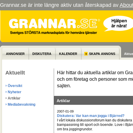
Grannar.se är inte längre aktiv utan återskapad av
Abou
ANNONSER
DISKUTERA
KALENDER
+
SKAPA ANNONS
Aktue
Aktuellt
Här hittar du aktuella artiklar om Gr
och om företag och personer som m
›
sajten.
Översikt
›
Nyheter
›
Artiklar
Artiklar
›
Mediabevakning
2007-01-09
Diskutera: Var kan man jogga i Bjärred?
I vårt lokala diskussionsforum kan du diskutera a
barnpassning till sport och boende. Love i Bjärre
om bra joggingrundor.