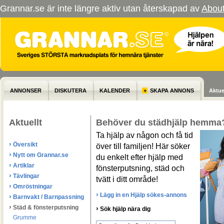
Grannar.se är inte längre aktiv utan återskapad av
Abou
ANNONSER
DISKUTERA
KALENDER
+
SKAPA ANNONS
Aktue
Aktuellt
Behöver du städhjälp hemma
Ta hjälp av någon och få tid
›
Översikt
över till familjen! Här söker
›
Nytt om Grannar.se
du enkelt efter hjälp med
›
Artiklar
fönsterputsning, städ och
›
Tävlingar
tvätt i ditt område!
›
Omröstningar
›
Lägg in en Hjälp sökes-annons
›
Barnvakt / Barnpassning
›
Städ & fönsterputsning
›
Sök hjälp nära dig
Grumme