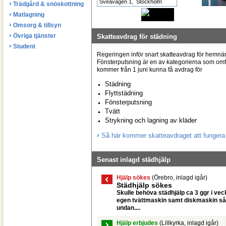
›
Trädgård & snöskottning
›
Matlagning
›
Omsorg & tillsyn
›
Övriga tjänster
Skatteavdrag för städning
›
Student
Regeringen inför snart skatteavdrag för hemnära
Fönsterputsning är en av kategorierna som omf
kommer från 1 juni kunna få avdrag för
Städning
Flyttstädning
Fönsterputsning
Tvätt
Strykning och lagning av kläder
›
Så här kommer skatteavdraget att fungera
Senast inlagd städhjälp
Hjälp sökes
(Örebro, inlagd igår)
Städhjälp sökes
Skulle behöva städhjälp ca 3 ggr i ve
egen tvättmaskin samt diskmaskin så 
undan....
Hjälp erbjudes
(Lillkyrka, inlagd igår)