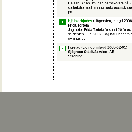
Hejsan, Är en utbildad barnskötare på 2
södertälje med många goda egenskaper.
pa...
Hjälp erbjudes
(Hägersten, inlagd 2008
Frida Tortela
Jag heter Frida Tortela är snart 20 år oc
studenten i juni 2007. Jag har under mi
gymnasieti...
Företag
(Lidingö, inlagd 2008-02-05)
Sjögreen Städ&Service; AB
Städning