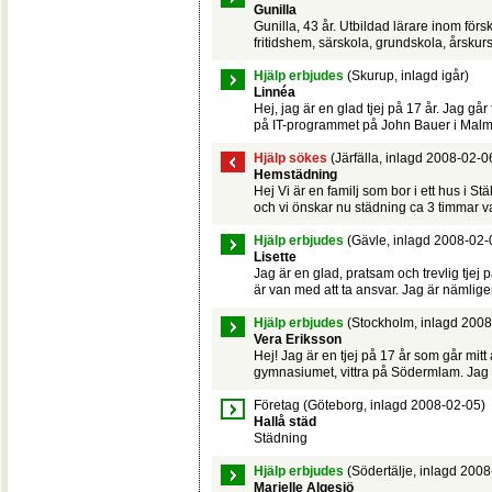
Gunilla
Gunilla, 43 år. Utbildad lärare inom förs
fritidshem, särskola, grundskola, årskurs 1
Hjälp erbjudes
(Skurup, inlagd igår)
Linnéa
Hej, jag är en glad tjej på 17 år. Jag går 
på IT-programmet på John Bauer i Malmö
Hjälp sökes
(Järfälla, inlagd 2008-02-0
Hemstädning
Hej Vi är en familj som bor i ett hus i Stäk
och vi önskar nu städning ca 3 timmar va
Hjälp erbjudes
(Gävle, inlagd 2008-02-
Lisette
Jag är en glad, pratsam och trevlig tjej
är van med att ta ansvar. Jag är nämligen
Hjälp erbjudes
(Stockholm, inlagd 2008
Vera Eriksson
Hej! Jag är en tjej på 17 år som går mitt
gymnasiumet, vittra på Södermlam. Jag vi
Företag
(Göteborg, inlagd 2008-02-05)
Hallå städ
Städning
Hjälp erbjudes
(Södertälje, inlagd 2008
Marielle Algesjö