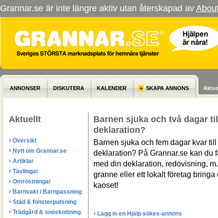
Grannar.se är inte längre aktiv utan återskapad av
Abou
ANNONSER
DISKUTERA
KALENDER
+
SKAPA ANNONS
Aktue
Aktuellt
Barnen sjuka och två dagar til
deklaration?
›
Översikt
Barnen sjuka och fem dagar kvar till
›
Nytt om Grannar.se
deklaration? På Grannar.se kan du f
›
Artiklar
med din deklaration, redovisning, m
›
Tävlingar
granne eller ett lokalt företag bringa
›
Omröstningar
kaoset!
›
Barnvakt / Barnpassning
›
Städ & fönsterputsning
›
Trädgård & snöskottning
›
Lägg in en Hjälp sökes-annons