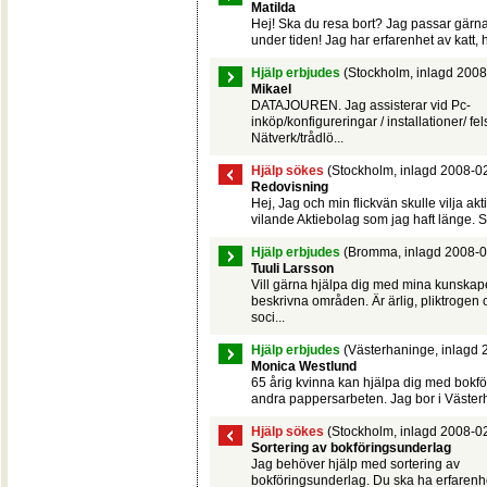
Matilda
Hej! Ska du resa bort? Jag passar gärna 
under tiden! Jag har erfarenhet av katt, h
Hjälp erbjudes
(Stockholm, inlagd 2008
Mikael
DATAJOUREN. Jag assisterar vid Pc-
inköp/konfigureringar / installationer/ fe
Nätverk/trådlö...
Hjälp sökes
(Stockholm, inlagd 2008-0
Redovisning
Hej, Jag och min flickvän skulle vilja akti
vilande Aktiebolag som jag haft länge. Sä
Hjälp erbjudes
(Bromma, inlagd 2008-0
Tuuli Larsson
Vill gärna hjälpa dig med mina kunskap
beskrivna områden. Är ärlig, pliktrogen 
soci...
Hjälp erbjudes
(Västerhaninge, inlagd 
Monica Westlund
65 årig kvinna kan hjälpa dig med bokför
andra pappersarbeten. Jag bor i Västerh
Hjälp sökes
(Stockholm, inlagd 2008-0
Sortering av bokföringsunderlag
Jag behöver hjälp med sortering av
bokföringsunderlag. Du ska ha erfarenh