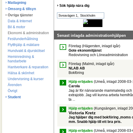
›
Matlagning
›
Sök hjälp nära dig
›
Omsorg & tillsyn
›
Övriga tjänster
Data & Internet
Bil & motor
Ekonomi & administration
Senast inlagda administrationhjälpen
Fest/underhållning
Flytthjälp & mäklare
Företag
(Hägersten, inlagd igår)
Gote ekonomitjänst
Hundvakt & djurskötsel
Redovisning och Löneadministration
Heminredning &
handarbete
Företag
(Malmö, inlagd igår)
Hantverkare & reparation
NLAB AB
Bokföring
Hälsa & skönhet
Undervisning & kurser
Hjälp erbjudes
(Umeå, inlagd 2008-03-
Ärenden
Carola
Jag är för närvarande mammaledig och
Övrigt
extrajobb. Jag vill kunna arbeta hemifrån
›
Student
ta ...
Hjälp erbjudes
(Kungsängen, inlagd 20
Victoria Kretz
Jag hjälper dig med bokföring ,moms 
mm. Snabb hjälp till ett bra pris.
Hjälp erbjudes
(Umeå, inlagd 2008-03-