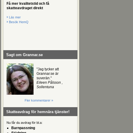
Få mer kvalitetstid och få
skatteavdraget direkt
›
Läs mer
›
Besök HemQ
Sagt om Grannar.se
"Jag tycker att
Grannar.se är
suverän."
Eileen Pålsson ,
Sollentuna
Fler kommentarer »
Skatteavdrag för hemnära tjänster!
Nu får du avdrag för bl.a:
Barnpassning