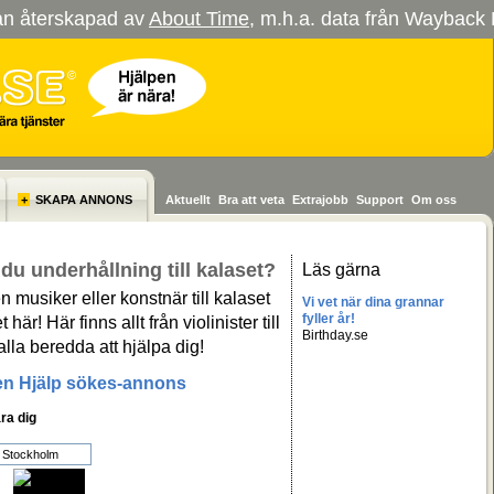
tan återskapad av
About Time
, m.h.a. data från Wayback 
+
SKAPA ANNONS
Aktuellt
Bra att veta
Extrajobb
Support
Om oss
du underhållning till kalaset?
Läs gärna
 musiker eller konstnär till kalaset
Vi vet när dina grannar
fyller år!
t här! Här finns allt från violinister till
Birthday.se
, alla beredda att hjälpa dig!
en Hjälp sökes-annons
ra dig