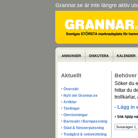
Grannar.se är inte längre aktiv u
ANNONSER
DISKUTERA
KALENDER
Aktuellt
Behöver 
Söker du en
›
Översikt
hittar du de
›
Nytt om Grannar.se
trollkarlar
›
Artiklar
Lägg in 
›
›
Tävlingar
›
Omröstningar
›
Sök hjälp nä
›
Barnvakt / Barnpassning
›
Städ & fönsterputsning
›
Trädgård & snöskottning