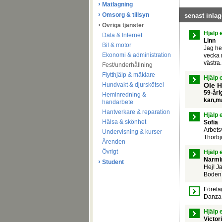
›
Matlagning
›
Omsorg & tillsyn
senast inla
›
Övriga tjänster
Hjälp 
Data & Internet
Linn
Bil & motor
Jag he
Ekonomi & administration
vecka 
västra.
Fest/underhållning
Flytthjälp & mäklare
Hjälp 
Hundvakt & djurskötsel
Ole H
59-åri
Heminredning &
kan,ma
handarbete
Hantverkare & reparation
Hjälp 
Hälsa & skönhet
Sofia
Arbetsv
Undervisning & kurser
Thorbj
Ärenden
Övrigt
Hjälp 
Narmi
›
Student
Hej! Ja
Boden.
Företa
Danza
Hjälp 
Victor