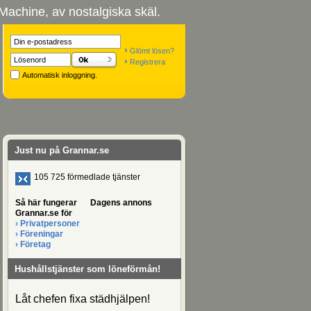
Machine, av nostalgiska skäl.
›
Glömt lösen?
›
Registrera
Automatisk inloggning.
Just nu på Grannar.se
105 725 förmedlade tjänster
Så här fungerar
Dagens annons
Grannar.se för
›
Privatpersoner
›
Föreningar
›
Företag
Hushållstjänster som löneförmån!
Låt chefen fixa städhjälpen!