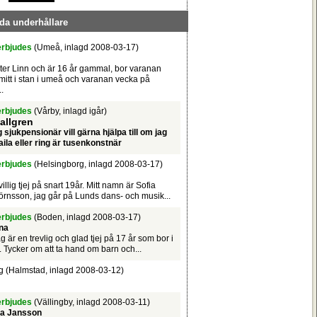
gda underhållare
erbjudes
(Umeå, inlagd 2008-03-17)
ter Linn och är 16 år gammal, bor varanan
mitt i stan i umeå och varanan vecka på
..
erbjudes
(Vårby, inlagd igår)
allgren
g sjukpensionär vill gärna hjälpa till om jag
ila eller ring är tusenkonstnär
erbjudes
(Helsingborg, inlagd 2008-03-17)
illig tjej på snart 19år. Mitt namn är Sofia
örnsson, jag går på Lunds dans- och musik...
erbjudes
(Boden, inlagd 2008-03-17)
na
g är en trevlig och glad tjej på 17 år som bor i
 Tycker om att ta hand om barn och...
g
(Halmstad, inlagd 2008-03-12)
erbjudes
(Vällingby, inlagd 2008-03-11)
ia Jansson